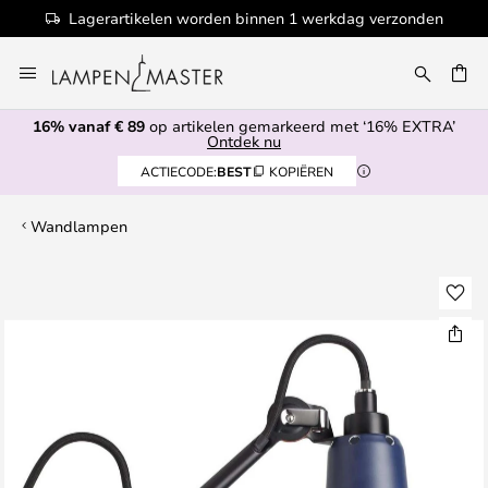
Lagerartikelen worden binnen 1 werkdag verzonden
Ga
naar
de
16% vanaf € 89
op artikelen gemarkeerd met ‘16% EXTRA’
inhoud
EN
Ontdek nu
ACTIECODE:
BEST
KOPIËREN
Wandlampen
Ga
naar
het
einde
van
de
afbeeldingen-
gallerij