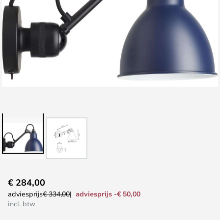
Ga
€ 284,00
naar
adviesprijs -€ 50,00
adviesprijs
€ 334,00
het
incl. btw
begin