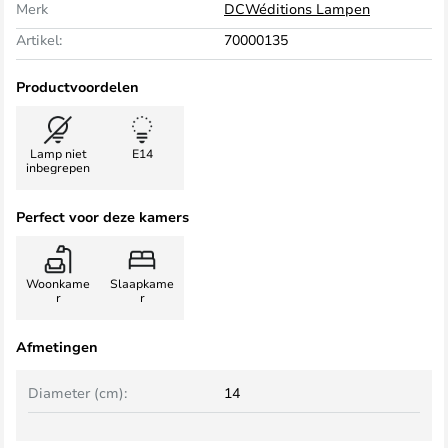
Merk
DCWéditions Lampen
Artikel:
70000135
Productvoordelen
Lamp niet
E14
inbegrepen
Perfect voor deze kamers
Woonkame
Slaapkame
r
r
Afmetingen
Diameter (cm):
14