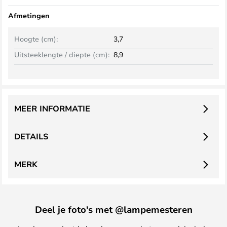
Afmetingen
Hoogte (cm):
3,7
Uitsteeklengte / diepte (cm):
8,9
MEER INFORMATIE
DETAILS
MERK
Deel je foto's met @lampemesteren