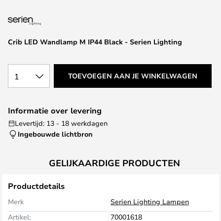
van
de
afbeeldingen-
gallerij
Crib LED Wandlamp M IP44 Black - Serien Lighting
1
TOEVOEGEN AAN JE WINKELWAGEN
Informatie over levering
Levertijd: 13 - 18 werkdagen
Ingebouwde lichtbron
GELIJKAARDIGE PRODUCTEN
Productdetails
Merk
Serien Lighting Lampen
Artikel:
70001618