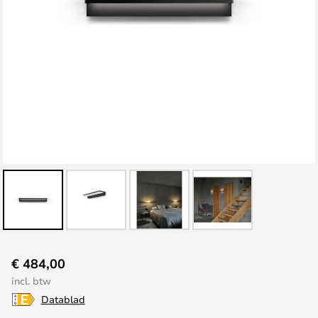
Ga
€ 484,00
naar
incl. btw
het
Datablad
begin