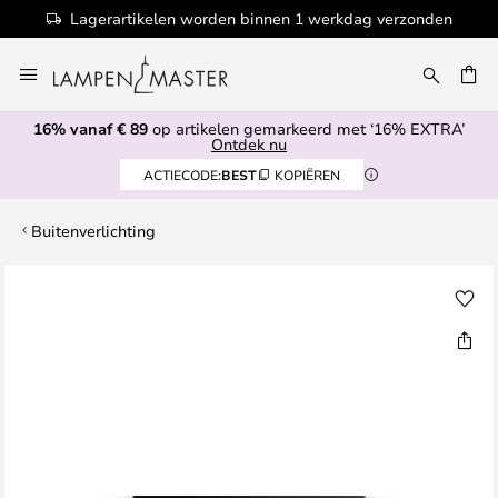
Lagerartikelen worden binnen 1 werkdag verzonden
Ga
naar
de
16% vanaf € 89
op artikelen gemarkeerd met ‘16% EXTRA’
inhoud
EN
Ontdek nu
ACTIECODE:
BEST
KOPIËREN
Buitenverlichting
Ga
naar
het
einde
van
de
afbeeldingen-
gallerij