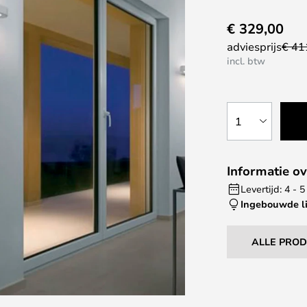
€ 329,00
adviesprijs
€ 41
incl. btw
1
Informatie ov
Levertijd: 4 - 
Ingebouwde l
ALLE PRO