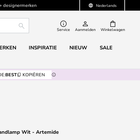
+ designermerken
Nederlands
ZOEKEN
Service
Aanmelden
Winkelwagen
ERKEN
INSPIRATIE
NIEUW
SALE
E:
BEST
KOPIËREN
andlamp Wit - Artemide