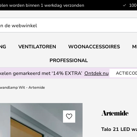
kelen worden binnen 1 werkdag verzonden
100
ING
VENTILATOREN
WOONACCESSOIRES
M
PROFESSIONAL
ikelen gemarkeerd met ‘14% EXTRA’
Ontdek nu
ACTIECOD
 wandlamp Wit - Artemide
Talo 21 LED w