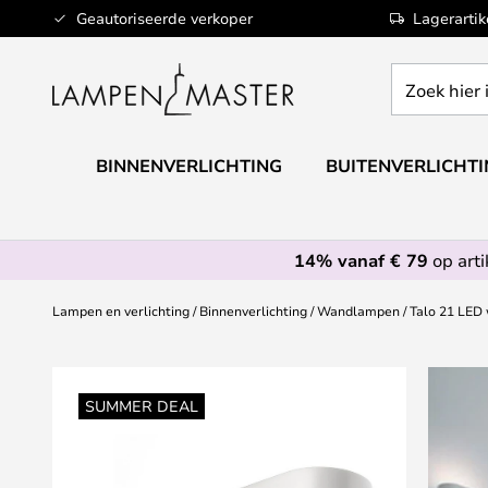
Ga
Geautoriseerde verkoper
Lagerarti
naar
de
Zoek
inhoud
hier
in
de
BINNENVERLICHTING
BUITENVERLICHT
webwinkel
14% vanaf € 79
op art
Lampen en verlichting
Binnenverlichting
Wandlampen
Talo 21 LED
Ga
naar
SUMMER DEAL
het
einde