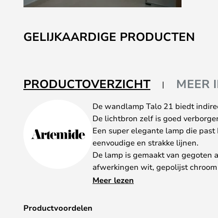
Ga
naar
GELIJKAARDIGE PRODUCTEN
het
begin
van
de
PRODUCTOVERZICHT
MEER 
afbeeldingen-
gallerij
De wandlamp Talo 21 biedt indirect
De lichtbron zelf is goed verborg
Een super elegante lamp die past 
eenvoudige en strakke lijnen.
De lamp is gemaakt van gegoten al
afwerkingen wit, gepolijst chroom o
Artemide heeft een groot assorti
Meer lezen
doorgaans rekening houden met ee
lampen die niet als op voorraad zi
Productvoordelen
Let op: Artemide biedt 5 jaar gar