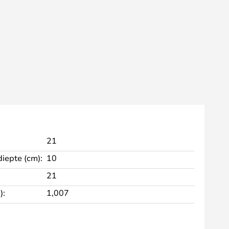
21
diepte (cm):
10
21
):
1,007