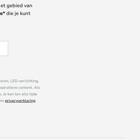
het gebied van
e*
die je kunt
oren, LED-verlichting,
piratieve content. Als
Je kan ten alle tijde
ons
privacyverklaring
.