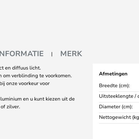
INFORMATIE
MERK
 en diffuus licht.
Afmetingen
en om verblinding te voorkomen.
bij onze voorkeur voor
Breedte (cm):
Uitsteeklengte / 
uminium en u kunt kiezen uit de
f zilver.
Diameter (cm):
ment lampen, dus u moet
Nettogewicht (kg
n levertijd van 2-3 weken voor
jn gemarkeerd.
antie als u uw aankoop binnen 2