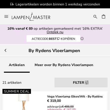
nden
100+ designermerken
Ga
naar
de
16% vanaf € 89
op artikelen gemarkeerd met ‘16% EXTRA’
inhoud
EN
Ontdek nu
ACTIECODE:
BEST
KOPIËREN
By Rydens Vloerlampen
Artikelen
Meer over By Rydens Vloerlampen
21 artikelen
FILTER
SUMMER DEAL
Vega Vloerlamp Eiken/Wit - By Rydéns
€ 319,00
adviesprijs
€ 486,00
adviesprijs -€ 167,00