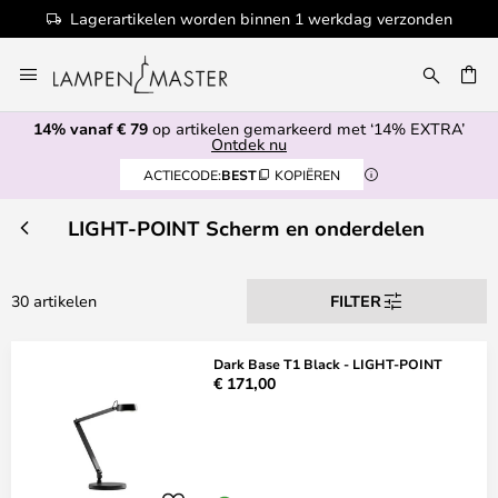
Lagerartikelen worden binnen 1 werkdag verzonden
Ga
naar
de
14% vanaf € 79
op artikelen gemarkeerd met ‘14% EXTRA’
inhoud
EN
Ontdek nu
ACTIECODE:
BEST
KOPIËREN
LIGHT-POINT Scherm en onderdelen
30 artikelen
FILTER
Dark Base T1 Black - LIGHT-POINT
€ 171,00