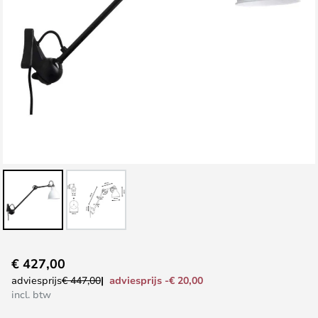
Ga
€ 427,00
naar
adviesprijs -€ 20,00
adviesprijs
€ 447,00
het
incl. btw
begin