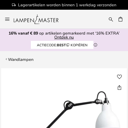
Lagerartikelen worden binnen 1 werkdag verzonden
Ga
naar
de
16% vanaf € 89
op artikelen gemarkeerd met ‘16% EXTRA’
inhoud
EN
Ontdek nu
ACTIECODE:
BEST
KOPIËREN
Wandlampen
Ga
naar
het
einde
van
de
afbeeldingen-
gallerij