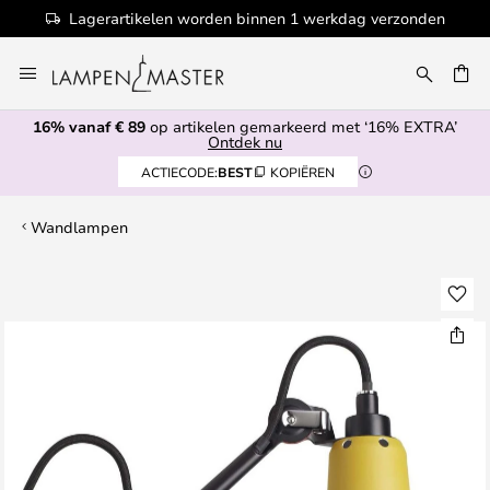
Lagerartikelen worden binnen 1 werkdag verzonden
Ga
naar
de
16% vanaf € 89
op artikelen gemarkeerd met ‘16% EXTRA’
inhoud
EN
Ontdek nu
ACTIECODE:
BEST
KOPIËREN
Wandlampen
Ga
naar
het
einde
van
de
afbeeldingen-
gallerij