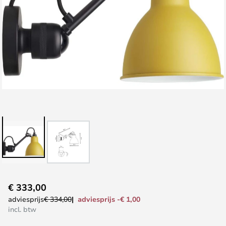
Ga
€ 333,00
naar
adviesprijs -€ 1,00
adviesprijs
€ 334,00
het
incl. btw
begin