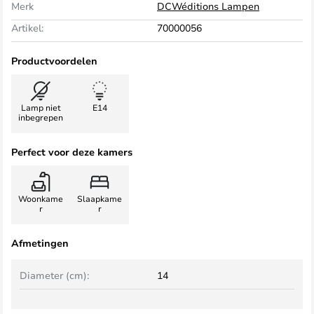
Merk
DCWéditions Lampen
Artikel:
70000056
Productvoordelen
Lamp niet
E14
inbegrepen
Perfect voor deze kamers
Woonkame
Slaapkame
r
r
Afmetingen
Diameter (cm):
14