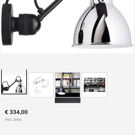
Ga
€ 334,00
naar
incl. btw
het
begin