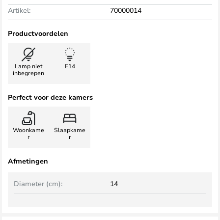
Artikel:
70000014
Productvoordelen
Lamp niet
E14
inbegrepen
Perfect voor deze kamers
Woonkame
Slaapkame
r
r
Afmetingen
Diameter (cm):
14