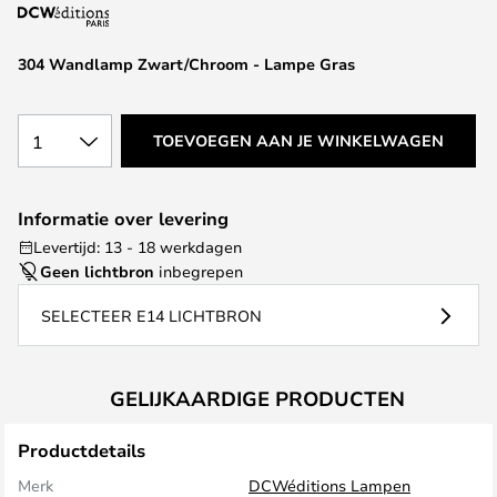
van
de
afbeeldingen-
304 Wandlamp Zwart/Chroom - Lampe Gras
gallerij
1
TOEVOEGEN AAN JE WINKELWAGEN
Informatie over levering
Levertijd: 13 - 18 werkdagen
Geen lichtbron
inbegrepen
SELECTEER E14 LICHTBRON
GELIJKAARDIGE PRODUCTEN
Productdetails
Merk
DCWéditions Lampen