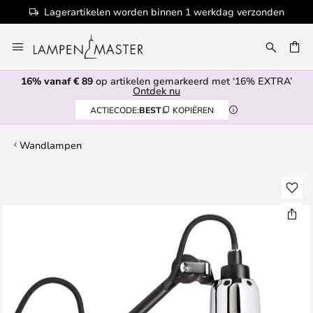
Lagerartikelen worden binnen 1 werkdag verzonden
Ga
naar
de
16% vanaf € 89
op artikelen gemarkeerd met ‘16% EXTRA’
inhoud
EN
Ontdek nu
ACTIECODE:
BEST
KOPIËREN
Wandlampen
Ga
naar
het
einde
van
de
afbeeldingen-
gallerij