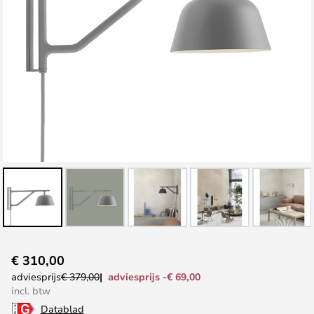
Ga
€ 310,00
naar
adviesprijs -€ 69,00
adviesprijs
€ 379,00
het
incl. btw
begin
Datablad