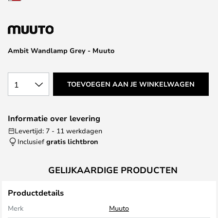
van
de
afbeeldingen-
gallerij
Ambit Wandlamp Grey - Muuto
1
TOEVOEGEN AAN JE WINKELWAGEN
Informatie over levering
Levertijd: 7 - 11 werkdagen
Inclusief
gratis lichtbron
GELIJKAARDIGE PRODUCTEN
Productdetails
Merk
Muuto