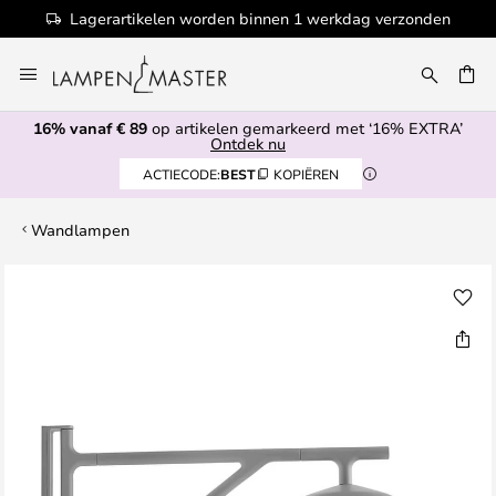
Lagerartikelen worden binnen 1 werkdag verzonden
Ga
naar
de
16% vanaf € 89
op artikelen gemarkeerd met ‘16% EXTRA’
inhoud
EN
Ontdek nu
ACTIECODE:
BEST
KOPIËREN
Wandlampen
Ga
naar
het
einde
van
de
afbeeldingen-
gallerij