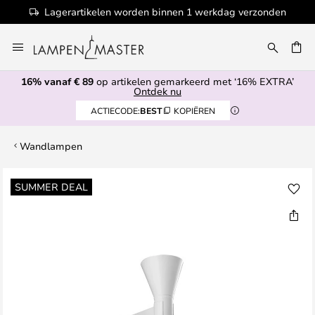
Lagerartikelen worden binnen 1 werkdag verzonden
Ga
naar
de
16% vanaf € 89
op artikelen gemarkeerd met ‘16% EXTRA’
inhoud
EN
Ontdek nu
ACTIECODE:
BEST
KOPIËREN
Wandlampen
Ga
SUMMER DEAL
naar
het
einde
van
de
afbeeldingen-
gallerij