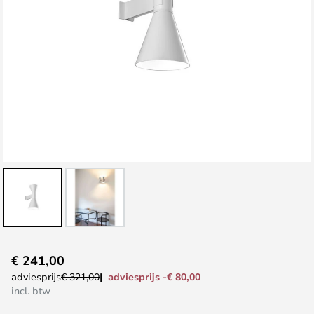
Ga
€ 241,00
naar
adviesprijs -€ 80,00
adviesprijs
€ 321,00
het
incl. btw
begin