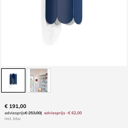
Ga
€ 191,00
naar
adviesprijs -€ 62,00
adviesprijs
€ 253,00
het
incl. btw
begin