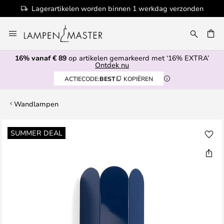
Lagerartikelen worden binnen 1 werkdag verzonden
Ga
naar
de
16% vanaf € 89
op artikelen gemarkeerd met ‘16% EXTRA’
inhoud
EN
Ontdek nu
ACTIECODE:
BEST
KOPIËREN
Wandlampen
Ga
SUMMER DEAL
naar
het
einde
van
de
afbeeldingen-
gallerij