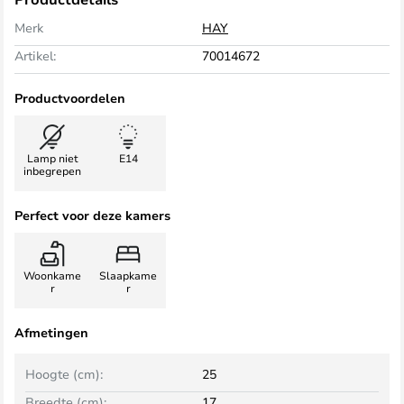
Merk
HAY
Artikel:
70014672
Productvoordelen
Lamp niet
E14
inbegrepen
Perfect voor deze kamers
Woonkame
Slaapkame
r
r
Afmetingen
Hoogte (cm):
25
Breedte (cm):
17