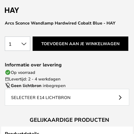
van
de
afbeeldingen-
Arcs Sconce Wandlamp Hardwired Cobalt Blue - HAY
gallerij
1
TOEVOEGEN AAN JE WINKELWAGEN
Informatie over levering
Op voorraad
Levertijd: 2 - 4 werkdagen
Geen lichtbron
inbegrepen
SELECTEER E14 LICHTBRON
GELIJKAARDIGE PRODUCTEN
Productdetails