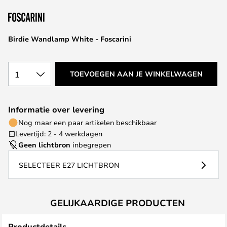
van
de
afbeeldingen-
Birdie Wandlamp White - Foscarini
gallerij
1
TOEVOEGEN AAN JE WINKELWAGEN
Informatie over levering
Nog maar een paar artikelen beschikbaar
Levertijd: 2 - 4 werkdagen
Geen lichtbron
inbegrepen
SELECTEER E27 LICHTBRON
GELIJKAARDIGE PRODUCTEN
Productdetails