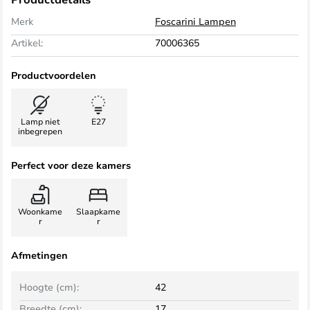
Merk
Foscarini Lampen
Artikel:
70006365
Productvoordelen
Lamp niet
E27
inbegrepen
Perfect voor deze kamers
Woonkame
Slaapkame
r
r
Afmetingen
Hoogte (cm):
42
Breedte (cm):
17