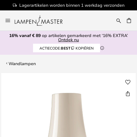
Lagerartikelen worden binnen 1 werkdag verzonden
Ga
naar
de
16% vanaf € 89
op artikelen gemarkeerd met ‘16% EXTRA’
inhoud
EN
Ontdek nu
ACTIECODE:
BEST
KOPIËREN
Wandlampen
Ga
naar
het
einde
van
de
afbeeldingen-
gallerij