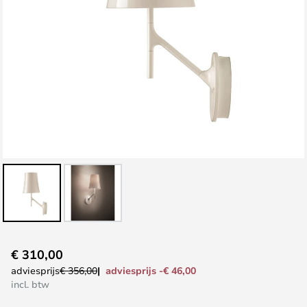
Ga
€ 310,00
naar
adviesprijs -€ 46,00
adviesprijs
€ 356,00
het
incl. btw
begin