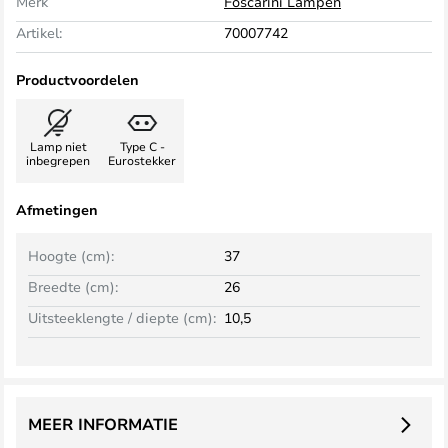
Merk
Foscarini Lampen
Artikel:
70007742
Productvoordelen
Lamp niet
Type C -
inbegrepen
Eurostekker
Afmetingen
Hoogte (cm):
37
Breedte (cm):
26
Uitsteeklengte / diepte (cm):
10,5
MEER INFORMATIE