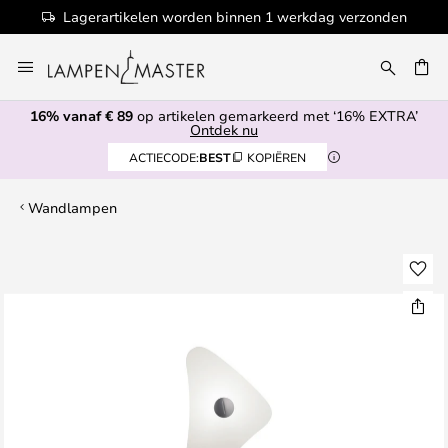
Lagerartikelen worden binnen 1 werkdag verzonden
Ga
naar
de
16% vanaf € 89
op artikelen gemarkeerd met ‘16% EXTRA’
inhoud
EN
Ontdek nu
ACTIECODE:
BEST
KOPIËREN
Wandlampen
Ga
naar
het
einde
van
de
afbeeldingen-
gallerij