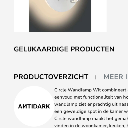
Ga
naar
GELIJKAARDIGE PRODUCTEN
het
begin
van
de
PRODUCTOVERZICHT
MEER 
afbeeldingen-
gallerij
Circle Wandlamp Wit combineert 
eenvoud met functionaliteit van h
wandlamp ziet er prachtig uit naas
een geweldige spot in de kamer w
Circle wandlamp maakt het gemakke
vinden in de woonkamer, keuken, h