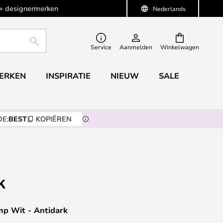
+ designermerken
Nederlands
ZOEKEN
Service
Aanmelden
Winkelwagen
ERKEN
INSPIRATIE
NIEUW
SALE
E:
BEST
KOPIËREN
mp Wit - Antidark