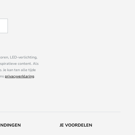
oren, LED-verlichting,
piratieve content. Als
Je kan ten alle tijde
ons
privacyverklaring
.
ENDINGEN
JE VOORDELEN