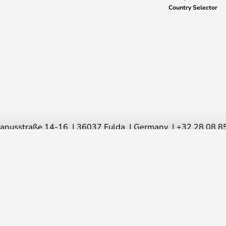
Country Selector
anusstraße 14-16
36037 Fulda
Germany
+32 28 08 8
© 2026 Lampemesteren GmbH
€ 110,00