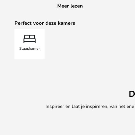
Waar hij ook terechtkomt, de lamp 
Meer lezen
stijlbewustzijn uit. Met meer dan 
lichtontwerp weet het Deense A
Perfect voor deze kamers
lamp uniek maakt. Een unieke vorm
wandlamp een geweldige optie voo
touch aan zijn moderne inrichting
Slaapkamer
D
Inspireer en laat je inspireren, van het e