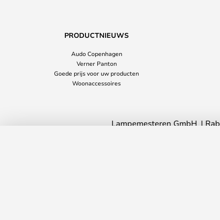
PRODUCTNIEUWS
Audo Copenhagen
Verner Panton
Goede prijs voor uw producten
Woonaccessoires
Lampemesteren GmbH
Rab
Circle Wandlamp Wit - Antidark
Levertijd: 7 - 11 werkdagen