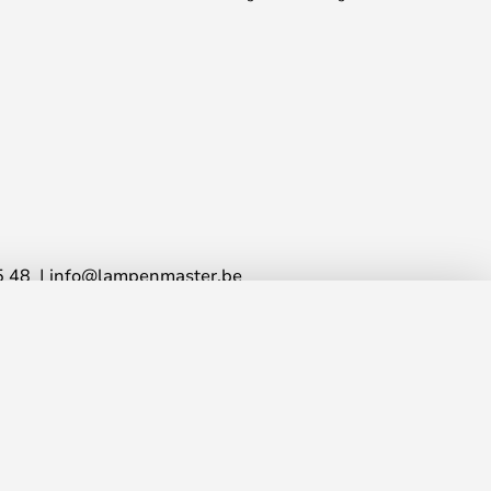
5 48
info@lampenmaster.be
TOEVOEGEN AAN JE
WINKELWAGEN