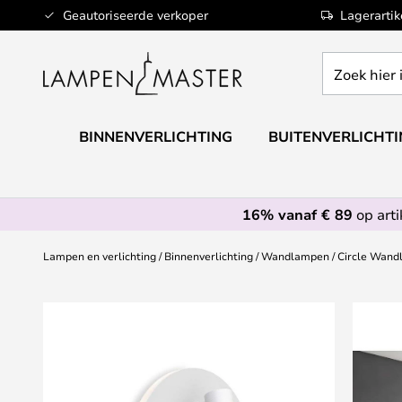
Ga
Geautoriseerde verkoper
Lagerarti
naar
de
Zoek
inhoud
hier
in
de
BINNENVERLICHTING
BUITENVERLICHT
webwinkel
16% vanaf € 89
op art
Lampen en verlichting
Binnenverlichting
Wandlampen
Circle Wand
Ga
naar
het
einde