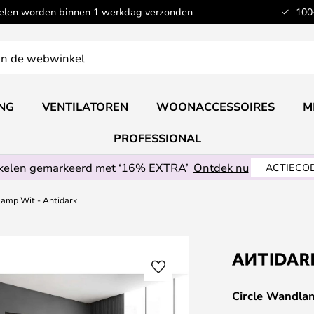
kelen worden binnen 1 werkdag verzonden
100
ING
VENTILATOREN
WOONACCESSOIRES
M
PROFESSIONAL
ikelen gemarkeerd met ‘16% EXTRA’
Ontdek nu
ACTIECOD
lamp Wit - Antidark
Circle Wandla