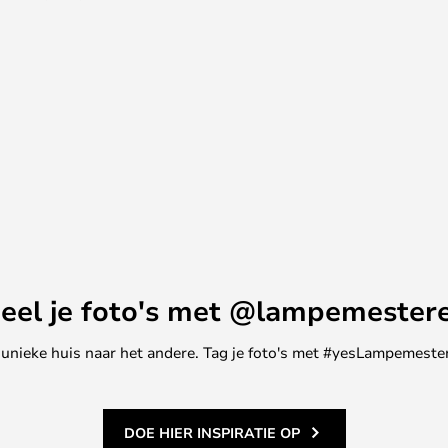
straalt een zelfverzekerd
25 jaar ervaring in lampen en
NTIDARK goed wat een Deense
 en sterk licht maken de Circle
r iedereen die de definitieve
 wil toevoegen.
eel je foto's met @lampemester
ne unieke huis naar het andere. Tag je foto's met #yesLampemester
DOE HIER INSPIRATIE OP