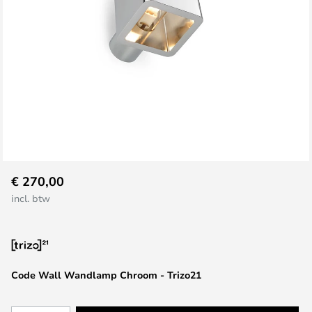
Ga
€ 270,00
naar
incl. btw
het
begin
van
de
afbeeldingen-
Code Wall Wandlamp Chroom - Trizo21
gallerij