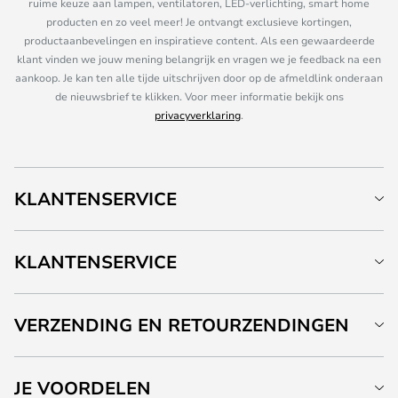
ruime keuze aan lampen, ventilatoren, LED-verlichting, smart home
producten en zo veel meer! Je ontvangt exclusieve kortingen,
productaanbevelingen en inspiratieve content. Als een gewaardeerde
klant vinden we jouw mening belangrijk en vragen we je feedback na een
aankoop. Je kan ten alle tijde uitschrijven door op de afmeldlink onderaan
de nieuwsbrief te klikken. Voor meer informatie bekijk ons
privacyverklaring
.
KLANTENSERVICE
KLANTENSERVICE
VERZENDING EN RETOURZENDINGEN
JE VOORDELEN