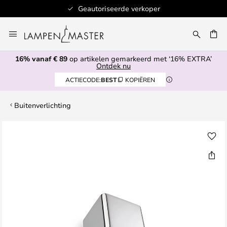
toriseerde verkoper
Lagerartikelen worden
Ga
naar
de
16% vanaf € 89
op artikelen gemarkeerd met ‘16% EXTRA’
inhoud
EN
Ontdek nu
ACTIECODE:
BEST
KOPIËREN
Buitenverlichting
Ga
naar
het
einde
van
de
afbeeldingen-
gallerij