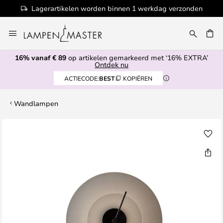
Lagerartikelen worden binnen 1 werkdag verzonden
Ga
naar
de
16% vanaf € 89
op artikelen gemarkeerd met ‘16% EXTRA’
inhoud
EN
Ontdek nu
ACTIECODE:
BEST
KOPIËREN
Wandlampen
Ga
naar
het
einde
van
de
afbeeldingen-
gallerij