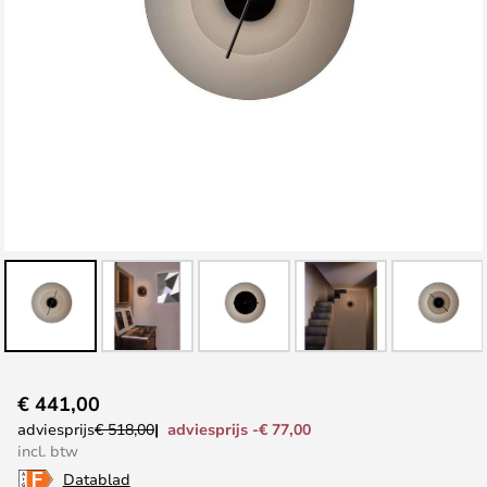
Ga
€ 441,00
naar
adviesprijs -€ 77,00
adviesprijs
€ 518,00
het
incl. btw
begin
Datablad