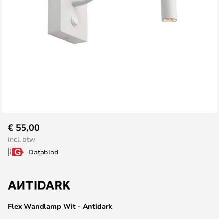
Ga
€ 55,00
naar
incl. btw
het
Datablad
begin
van
de
afbeeldingen-
gallerij
Flex Wandlamp Wit - Antidark