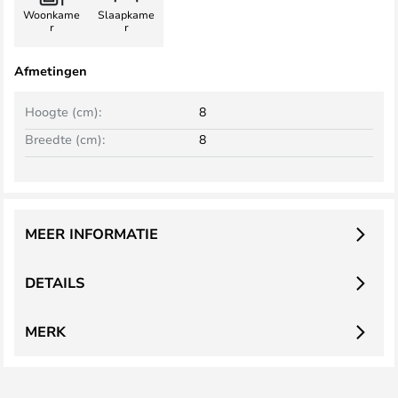
Woonkame
Slaapkame
r
r
Afmetingen
Hoogte (cm):
8
Breedte (cm):
8
MEER INFORMATIE
DETAILS
MERK