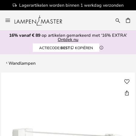
Lagerartikelen worden binnen 1 werkdag verzonden
Ga
naar
de
16% vanaf € 89
op artikelen gemarkeerd met ‘16% EXTRA’
inhoud
EN
Ontdek nu
ACTIECODE:
BEST
KOPIËREN
Wandlampen
Ga
naar
het
einde
van
de
afbeeldingen-
gallerij