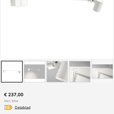
Ga
€ 237,00
naar
incl. btw
het
Datablad
begin