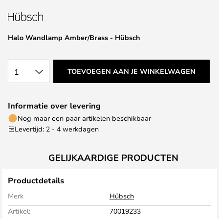
van
de
afbeeldingen-
Halo Wandlamp Amber/Brass - Hübsch
gallerij
1
TOEVOEGEN AAN JE WINKELWAGEN
Informatie over levering
Nog maar een paar artikelen beschikbaar
Levertijd: 2 - 4 werkdagen
GELIJKAARDIGE PRODUCTEN
Productdetails
Merk
Hübsch
Artikel:
70019233