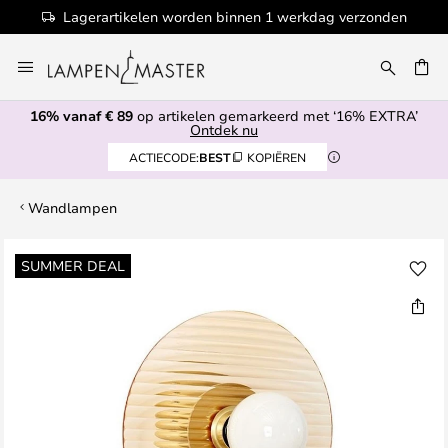
Lagerartikelen worden binnen 1 werkdag verzonden
Ga
naar
de
16% vanaf € 89
op artikelen gemarkeerd met ‘16% EXTRA’
inhoud
EN
Ontdek nu
ACTIECODE:
BEST
KOPIËREN
Wandlampen
Ga
SUMMER DEAL
naar
het
einde
van
de
afbeeldingen-
gallerij