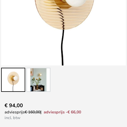
Ga
€ 94,00
naar
adviesprijs -€ 66,00
adviesprijs
€ 160,00
het
incl. btw
begin