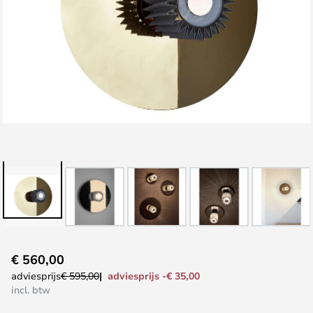
Ga
€ 560,00
naar
adviesprijs -€ 35,00
adviesprijs
€ 595,00
het
incl. btw
begin