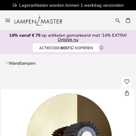
Lagerartikelen worden binnen 1 werkdag verzonden
Ga
naar
de
14% vanaf € 79
op artikelen gemarkeerd met ‘14% EXTRA’
inhoud
EN
Ontdek nu
ACTIECODE:
BEST
KOPIËREN
Wandlampen
Ga
naar
het
einde
van
de
afbeeldingen-
gallerij