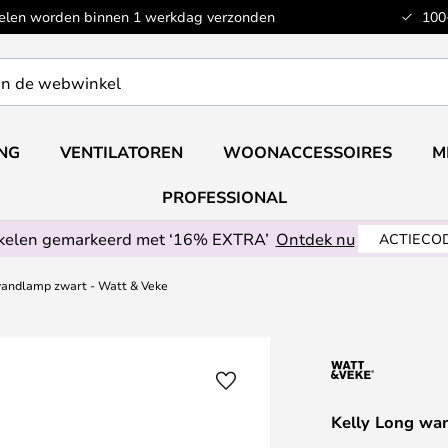
kelen worden binnen 1 werkdag verzonden
100
ING
VENTILATOREN
WOONACCESSOIRES
M
PROFESSIONAL
ikelen gemarkeerd met ‘16% EXTRA’
Ontdek nu
ACTIECOD
wandlamp zwart - Watt & Veke
Kelly Long wa