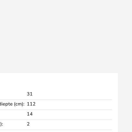
31
diepte (cm):
112
14
):
2