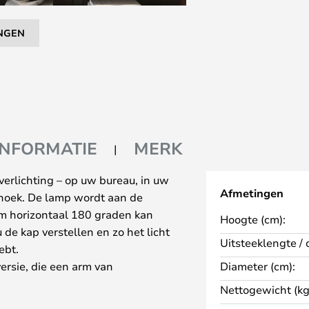
NGEN
INFORMATIE
MERK
kverlichting – op uw bureau, in uw
Afmetingen
shoek. De lamp wordt aan de
rm horizontaal 180 graden kan
Hoogte (cm):
de kap verstellen en zo het licht
Uitsteeklengte / 
ebt.
versie, die een arm van
Diameter (cm):
ter hebben. De lamp is
Nettogewicht (kg
kan eenvoudig worden bediend via