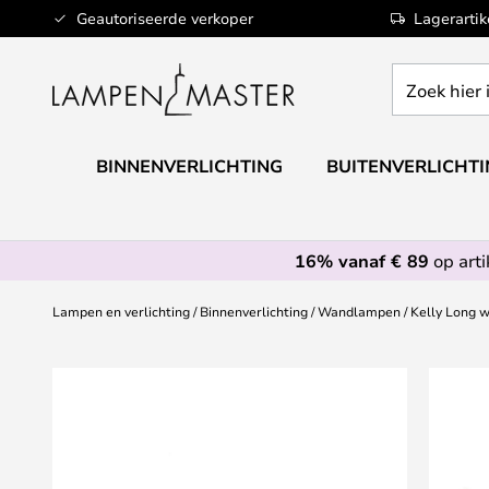
Ga
Geautoriseerde verkoper
Lagerarti
naar
de
Zoek
inhoud
hier
in
de
BINNENVERLICHTING
BUITENVERLICHT
webwinkel
16% vanaf € 89
op art
Lampen en verlichting
Binnenverlichting
Wandlampen
Kelly Long 
Ga
naar
het
einde