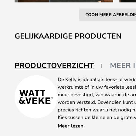
TOON MEER AFBEELDI
Ga
naar
GELIJKAARDIGE PRODUCTEN
het
begin
van
de
PRODUCTOVERZICHT
MEER 
afbeeldingen-
gallerij
De Kelly is ideaal als lees- of wer
werkruimte of in uw favoriete lee
muur bevestigd, van waaruit de a
worden versteld. Bovendien kunt u 
precies richten waar u het nodig h
Kies tussen de kleine en de grote 
respectievelijk 35 en 112 centime
Meer lezen
verkrijgbaar in zwart of goud en 