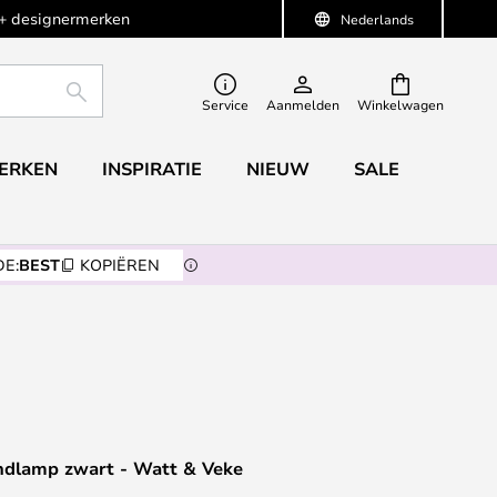
+ designermerken
Nederlands
ZOEKEN
Service
Aanmelden
Winkelwagen
ERKEN
INSPIRATIE
NIEUW
SALE
E:
BEST
KOPIËREN
ndlamp zwart - Watt & Veke