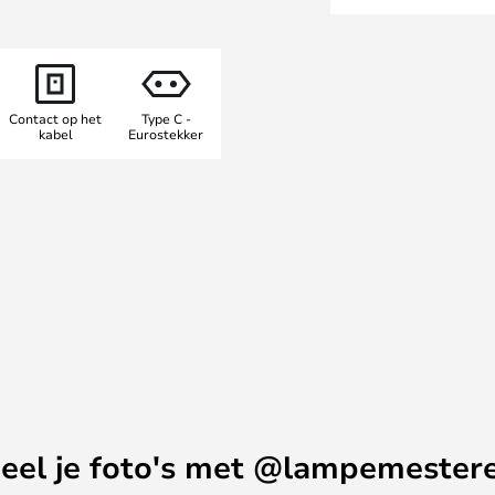
kabel.
Contact op het
Type C -
kabel
Eurostekker
eel je foto's met @lampemester