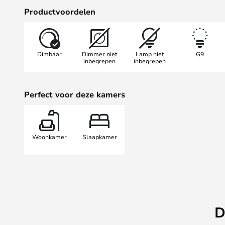
de schakelaar op de zwarte textiel
Productvoordelen
Dimbaar
Dimmer niet
Lamp niet
G9
inbegrepen
inbegrepen
Perfect voor deze kamers
Woonkamer
Slaapkamer
D