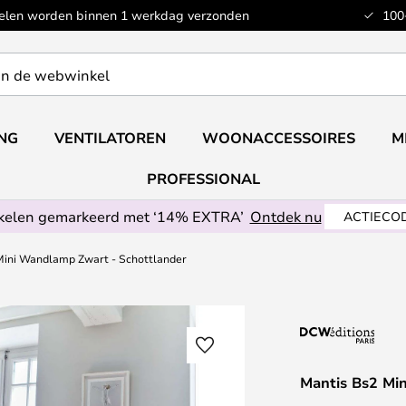
kelen worden binnen 1 werkdag verzonden
100
ING
VENTILATOREN
WOONACCESSOIRES
M
PROFESSIONAL
ikelen gemarkeerd met ‘14% EXTRA’
Ontdek nu
ACTIECOD
Mini Wandlamp Zwart - Schottlander
Mantis Bs2 Mi