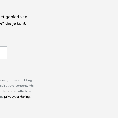
het gebied van
e*
die je kunt
oren, LED-verlichting,
piratieve content. Als
Je kan ten alle tijde
ons
privacyverklaring
.