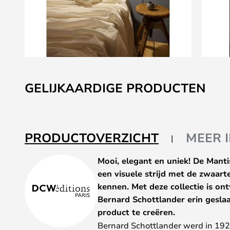
Ga
naar
GELIJKAARDIGE PRODUCTEN
het
begin
van
de
PRODUCTOVERZICHT
MEER 
afbeeldingen-
gallerij
Mooi, elegant en uniek! De Manti
een visuele strijd met de zwaart
kennen. Met deze collectie is o
Bernard Schottlander erin gesla
product te creëren.
Bernard Schottlander werd in 192