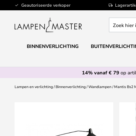
Ga
Geautoriseerde verkoper
Lagerarti
naar
de
Zoek
inhoud
hier
in
de
BINNENVERLICHTING
BUITENVERLICHT
webwinkel
14% vanaf € 79
op art
Lampen en verlichting
Binnenverlichting
Wandlampen
Mantis Bs2 
Ga
naar
het
einde