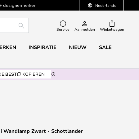
+ designermerken
Nederlands
ZOEKEN
Service
Aanmelden
Winkelwagen
ERKEN
INSPIRATIE
NIEUW
SALE
E:
BEST
KOPIËREN
ni Wandlamp Zwart - Schottlander