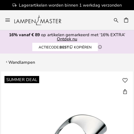
Lagerartikelen worden binnen 1 werkdag verzonden
Ga
naar
de
16% vanaf € 89
op artikelen gemarkeerd met ‘16% EXTRA’
inhoud
EN
Ontdek nu
ACTIECODE:
BEST
KOPIËREN
Wandlampen
Ga
SUMMER DEAL
naar
het
einde
van
de
afbeeldingen-
gallerij