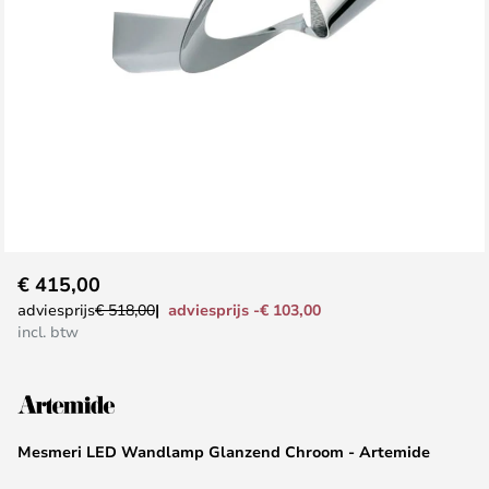
Ga
€ 415,00
naar
adviesprijs -€ 103,00
adviesprijs
€ 518,00
het
incl. btw
begin
van
de
afbeeldingen-
Mesmeri LED Wandlamp Glanzend Chroom - Artemide
gallerij