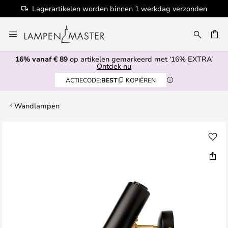
Lagerartikelen worden binnen 1 werkdag verzonden
Ga
naar
de
16% vanaf € 89
op artikelen gemarkeerd met ‘16% EXTRA’
inhoud
EN
Ontdek nu
ACTIECODE:
BEST
KOPIËREN
Wandlampen
Ga
naar
het
einde
van
de
afbeeldingen-
gallerij