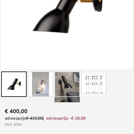
Ga
€ 400,00
naar
adviesprijs -€ 19,00
adviesprijs
€ 419,00
het
incl. btw
begin