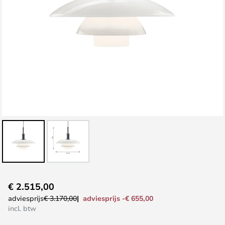
Ga
€ 2.515,00
naar
adviesprijs -€ 655,00
adviesprijs
€ 3.170,00
het
incl. btw
begin