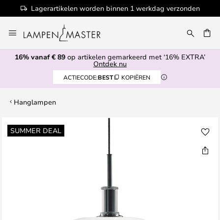
Lagerartikelen worden binnen 1 werkdag verzonden
Ga
naar
de
16% vanaf € 89
op artikelen gemarkeerd met ‘16% EXTRA’
inhoud
EN
Ontdek nu
ACTIECODE:
BEST
KOPIËREN
Hanglampen
Ga
SUMMER DEAL
naar
het
einde
van
de
afbeeldingen-
gallerij