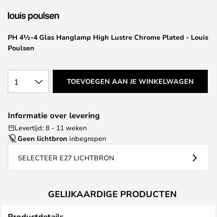
van
de
afbeeldingen-
PH 4½-4 Glas Hanglamp High Lustre Chrome Plated - Louis
gallerij
Poulsen
1
TOEVOEGEN AAN JE WINKELWAGEN
Informatie over levering
Levertijd: 8 - 11 weken
Geen lichtbron
inbegrepen
SELECTEER E27 LICHTBRON
GELIJKAARDIGE PRODUCTEN
Productdetails