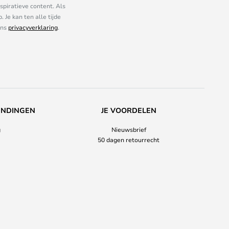
piratieve content. Als
Je kan ten alle tijde
ons
privacyverklaring
.
ENDINGEN
JE VOORDELEN
g
Nieuwsbrief
50 dagen retourrecht