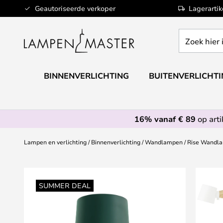
Ga
Geautoriseerde verkoper
Lagerarti
naar
de
Zoek
inhoud
hier
in
de
BINNENVERLICHTING
BUITENVERLICHT
webwinkel
16% vanaf € 89
op art
Lampen en verlichting
Binnenverlichting
Wandlampen
Rise Wandla
Ga
naar
SUMMER DEAL
het
einde