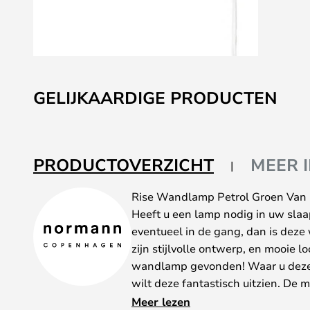
Ga
naar
GELIJKAARDIGE PRODUCTEN
het
begin
van
de
PRODUCTOVERZICHT
MEER 
afbeeldingen-
gallerij
Rise Wandlamp Petrol Groen Va
Heeft u een lamp nodig in uw slaa
eventueel in de gang, dan is dez
zijn stijlvolle ontwerp, en mooie 
wandlamp gevonden! Waar u deze 
wilt deze fantastisch uitzien. De
wilt u en uw gasten imponeren.
Meer lezen