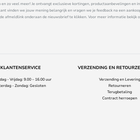
n zo veel meer! Je ontvangt exclusieve kortingen, productaanbevelingen en ins
nt vinden we jouw mening belangrijk en vragen we je feedback na een aankoop. 
 de afmeldlink onderaan de nieuwsbrief te klikken. Voor meer informatie bekijk 
KLANTENSERVICE
VERZENDING EN RETOURZ
ag - Vrijdag: 9.00 – 16.00 uur
Verzending en Leverin
terdag - Zondag: Gesloten
Retourneren
Terugbetaling
Contract herroepen