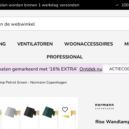
kelen worden binnen 1 werkdag verzonden
100
ING
VENTILATOREN
WOONACCESSOIRES
M
PROFESSIONAL
ikelen gemarkeerd met ‘16% EXTRA’
Ontdek nu
ACTIECOD
mp Petrol Groen - Normann Copenhagen
Rise Wandlamp