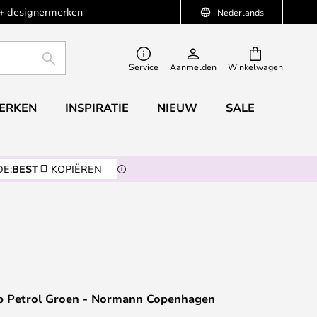
+ designermerken
Nederlands
ZOEKEN
Service
Aanmelden
Winkelwagen
ERKEN
INSPIRATIE
NIEUW
SALE
E:
BEST
KOPIËREN
 Petrol Groen - Normann Copenhagen