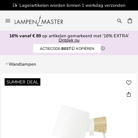
Lagerartikelen worden binnen 1 werkdag verzonden
Ga
naar
de
16% vanaf € 89
op artikelen gemarkeerd met ‘16% EXTRA’
inhoud
EN
Ontdek nu
ACTIECODE:
BEST
KOPIËREN
Wandlampen
Ga
SUMMER DEAL
naar
het
einde
van
de
afbeeldingen-
gallerij