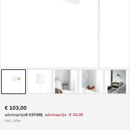
Ga
€ 103,00
naar
adviesprijs -€ 34,00
adviesprijs
€ 137,00
het
incl. btw
begin