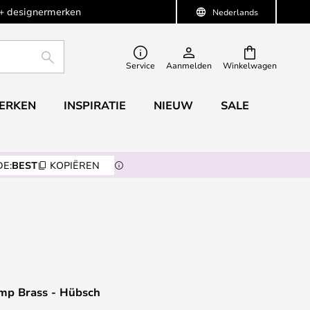
+ designermerken
Nederlands
ZOEKEN
Service
Aanmelden
Winkelwagen
ERKEN
INSPIRATIE
NIEUW
SALE
E:
BEST
KOPIËREN
mp Brass - Hübsch