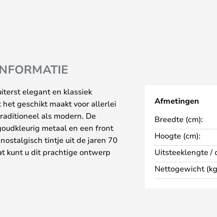
INFORMATIE
iterst elegant en klassiek
Afmetingen
 het geschikt maakt voor allerlei
traditioneel als modern. De
Breedte (cm):
oudkleurig metaal en een front
Hoogte (cm):
ostalgisch tintje uit de jaren 70
at kunt u dit prachtige ontwerp
Uitsteeklengte / 
aast het bed, in de gang of naast
Nettogewicht (kg
hand liggende locaties zijn. De
 is uw fantasie, en u zult er
en. U kunt gemakkelijk een
ar u kunt ook meerdere