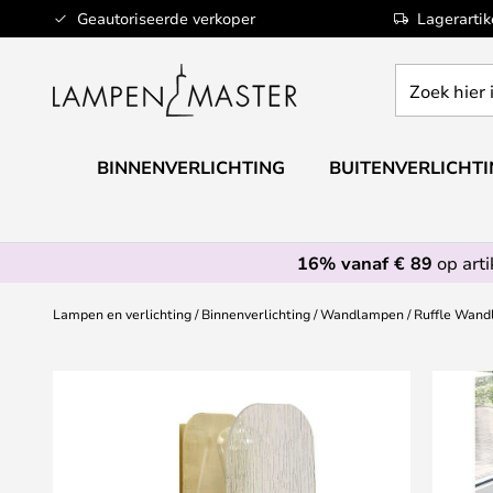
Ga
Geautoriseerde verkoper
Lagerarti
naar
de
Zoek
inhoud
hier
in
de
BINNENVERLICHTING
BUITENVERLICHT
webwinkel
16% vanaf € 89
op art
Lampen en verlichting
Binnenverlichting
Wandlampen
Ruffle Wand
Ga
naar
het
einde