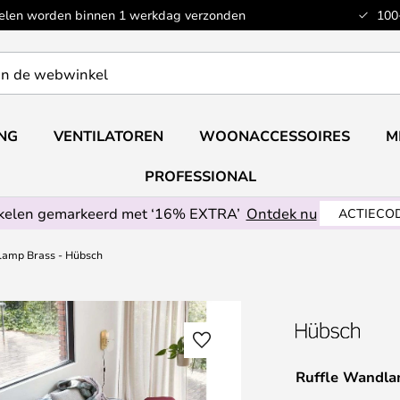
kelen worden binnen 1 werkdag verzonden
100
ING
VENTILATOREN
WOONACCESSOIRES
M
PROFESSIONAL
ikelen gemarkeerd met ‘16% EXTRA’
Ontdek nu
ACTIECOD
lamp Brass - Hübsch
Ruffle Wandla