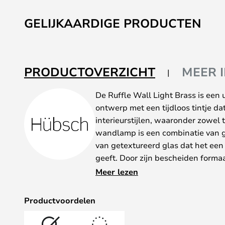
GELIJKAARDIGE PRODUCTEN
PRODUCTOVERZICHT
MEER 
De Ruffle Wall Light Brass is een u
ontwerp met een tijdloos tintje dat
interieurstijlen, waaronder zowel 
wandlamp is een combinatie van g
van getextureerd glas dat het een n
geeft. Door zijn bescheiden forma
overal in huis plaatsen, waarbij n
Meer lezen
de fauteuil slechts enkele voor de 
enige grens aan dit unieke ontwerp
Productvoordelen
generaties lang van kunnen geniet
enkele lamp alleen gebruiken, ma