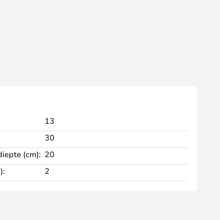
13
30
diepte (cm):
20
):
2