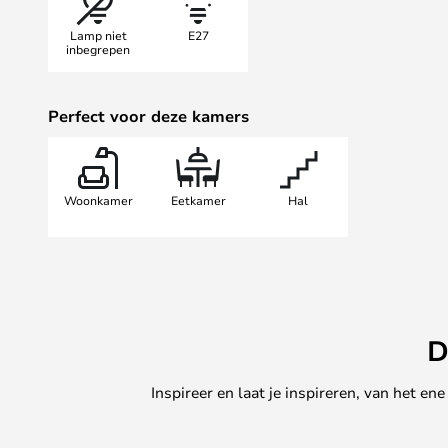
wandlampen bij elkaar plaatsen om
Lamp niet
E27
consistente designuiting in uw inte
inbegrepen
Perfect voor deze kamers
Woonkamer
Eetkamer
Hal
D
Inspireer en laat je inspireren, van het e