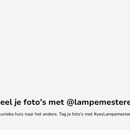
 een unieke, persoonlijke en
rieur te creëren.
eel je foto's met @lampemester
ne unieke huis naar het andere. Tag je foto's met #yesLampemester