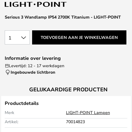
van
de
afbeeldingen-
Serious 3 Wandlamp IP54 2700K Titanium - LIGHT-POINT
gallerij
1
TOEVOEGEN AAN JE WINKELWAGEN
Informatie over levering
Levertijd: 12 - 17 werkdagen
Ingebouwde lichtbron
GELIJKAARDIGE PRODUCTEN
Productdetails
Merk
LIGHT-POINT Lampen
Artikel:
70014823