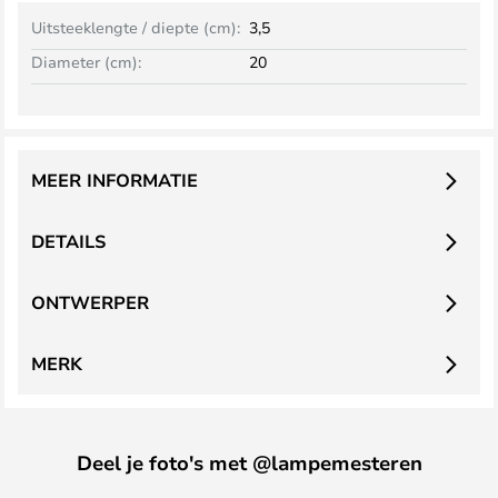
Uitsteeklengte / diepte (cm):
3,5
Diameter (cm):
20
MEER INFORMATIE
DETAILS
ONTWERPER
MERK
Deel je foto's met @lampemesteren