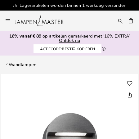
Lagerartikelen worden binnen 1 werkdag verzonden
Ga
naar
de
16% vanaf € 89
op artikelen gemarkeerd met ‘16% EXTRA’
inhoud
EN
Ontdek nu
ACTIECODE:
BEST
KOPIËREN
Wandlampen
Ga
naar
het
einde
van
de
afbeeldingen-
gallerij