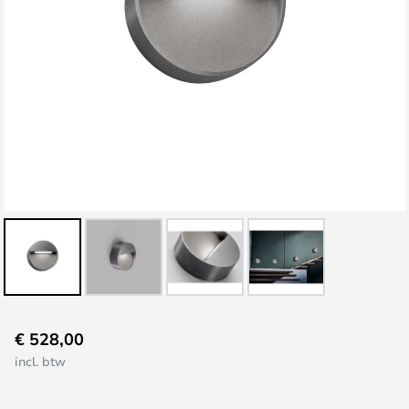
Ga
€ 528,00
naar
incl. btw
het
begin