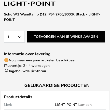
van
de
afbeeldingen-
Soho W1 Wandlamp Ø12 IP54 2700/3000K Black - LIGHT-
gallerij
POINT
1
TOEVOEGEN AAN JE WINKELWAGEN
Informatie over levering
Nog maar een paar artikelen beschikbaar
Levertijd: 2 - 4 werkdagen
Ingebouwde lichtbron
GELIJKAARDIGE PRODUCTEN
Productdetails
Merk
LIGHT-POINT Lampen