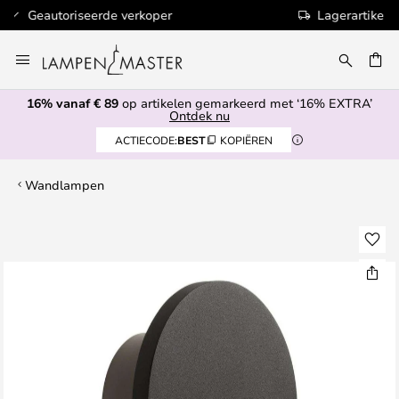
Lagerartikelen worden binnen 1 werkdag verzonden
Ga
naar
de
16% vanaf € 89
op artikelen gemarkeerd met ‘16% EXTRA’
inhoud
EN
Ontdek nu
ACTIECODE:
BEST
KOPIËREN
Wandlampen
Ga
naar
het
einde
van
de
afbeeldingen-
gallerij