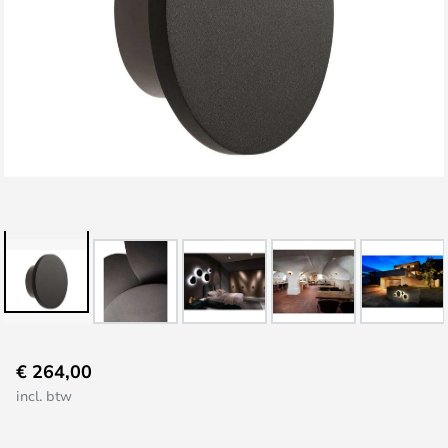
Ga
€ 264,00
naar
incl. btw
het
begin