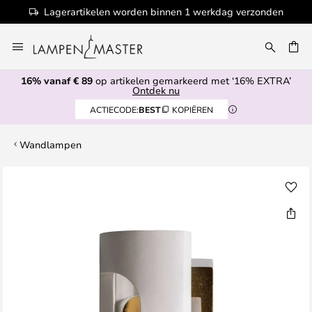
Lagerartikelen worden binnen 1 werkdag verzonden
Ga
naar
de
16% vanaf € 89
op artikelen gemarkeerd met ‘16% EXTRA’
inhoud
EN
Ontdek nu
ACTIECODE:
BEST
KOPIËREN
Wandlampen
Ga
naar
het
einde
van
de
afbeeldingen-
gallerij