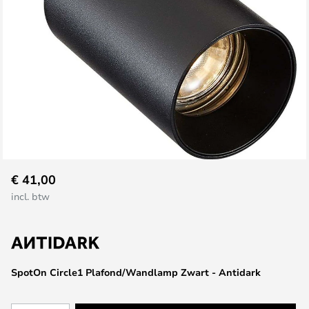
Ga
€ 41,00
naar
incl. btw
het
begin
van
de
afbeeldingen-
SpotOn Circle1 Plafond/Wandlamp Zwart - Antidark
gallerij