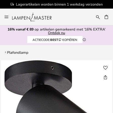
Lagerartikelen worden binnen 1 werkdag verzonden
Ga
naar
de
16% vanaf € 89
op artikelen gemarkeerd met ‘16% EXTRA’
inhoud
EN
Ontdek nu
ACTIECODE:
BEST
KOPIËREN
Plafondlamp
Ga
naar
het
einde
van
de
afbeeldingen-
gallerij