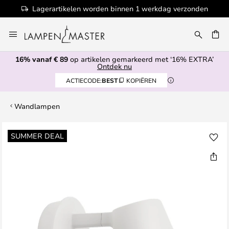
Lagerartikelen worden binnen 1 werkdag verzonden
Ga
naar
de
16% vanaf € 89
op artikelen gemarkeerd met ‘16% EXTRA’
inhoud
EN
Ontdek nu
ACTIECODE:
BEST
KOPIËREN
Wandlampen
Ga
SUMMER DEAL
naar
het
einde
van
de
afbeeldingen-
gallerij