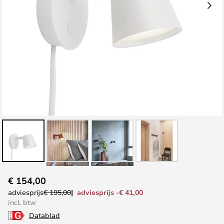
Ga
€ 154,00
naar
adviesprijs -€ 41,00
adviesprijs
€ 195,00
het
incl. btw
begin
Datablad
van