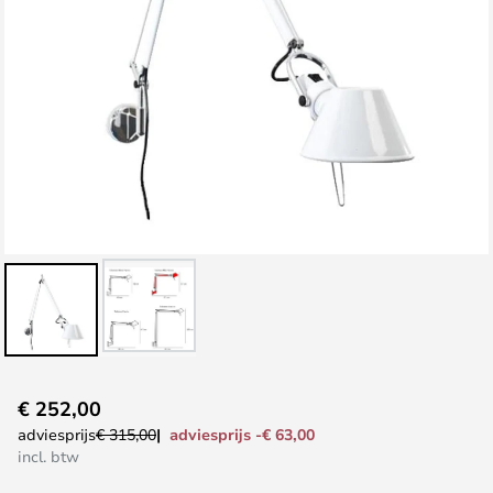
Ga
€ 252,00
naar
adviesprijs -€ 63,00
adviesprijs
€ 315,00
het
incl. btw
begin