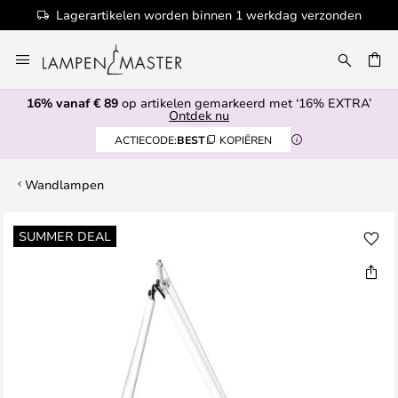
Lagerartikelen worden binnen 1 werkdag verzonden
Ga
naar
de
16% vanaf € 89
op artikelen gemarkeerd met ‘16% EXTRA’
inhoud
EN
Ontdek nu
ACTIECODE:
BEST
KOPIËREN
Wandlampen
Ga
SUMMER DEAL
naar
het
einde
van
de
afbeeldingen-
gallerij