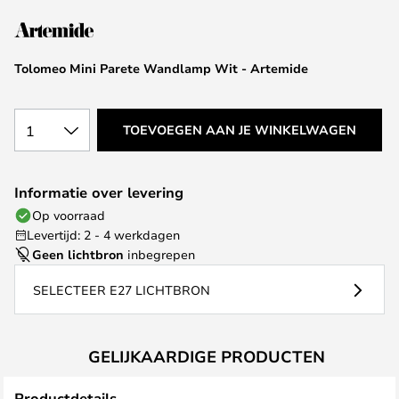
van
de
afbeeldingen-
Tolomeo Mini Parete Wandlamp Wit - Artemide
gallerij
1
TOEVOEGEN AAN JE WINKELWAGEN
Informatie over levering
Op voorraad
Levertijd: 2 - 4 werkdagen
Geen lichtbron
inbegrepen
SELECTEER E27 LICHTBRON
GELIJKAARDIGE PRODUCTEN
Productdetails