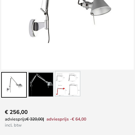
Ga
€ 256,00
naar
adviesprijs -€ 64,00
adviesprijs
€ 320,00
het
incl. btw
begin