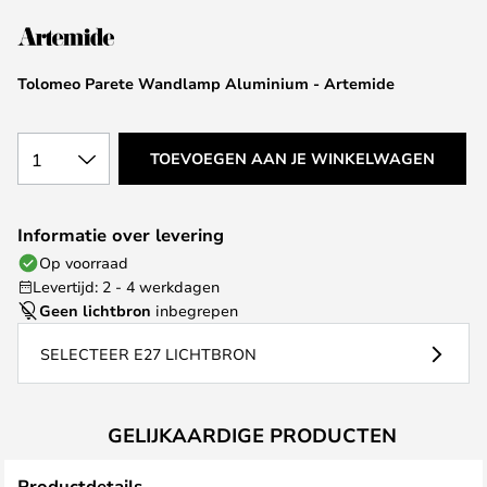
van
de
afbeeldingen-
Tolomeo Parete Wandlamp Aluminium - Artemide
gallerij
1
TOEVOEGEN AAN JE WINKELWAGEN
Informatie over levering
Op voorraad
Levertijd: 2 - 4 werkdagen
Geen lichtbron
inbegrepen
SELECTEER E27 LICHTBRON
GELIJKAARDIGE PRODUCTEN
Productdetails