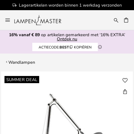
Lagerartikelen worden binnen 1 werkdag verzonden
Ga
naar
de
16% vanaf € 89
op artikelen gemarkeerd met ‘16% EXTRA’
inhoud
EN
Ontdek nu
ACTIECODE:
BEST
KOPIËREN
Wandlampen
Ga
SUMMER DEAL
naar
het
einde
van
de
afbeeldingen-
gallerij