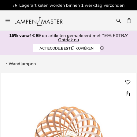
Lagerartikelen worden binnen 1 werkdag verzonden
Ga
naar
de
16% vanaf € 89
op artikelen gemarkeerd met ‘16% EXTRA’
inhoud
EN
Ontdek nu
ACTIECODE:
BEST
KOPIËREN
Wandlampen
Ga
naar
het
einde
van
de
afbeeldingen-
gallerij