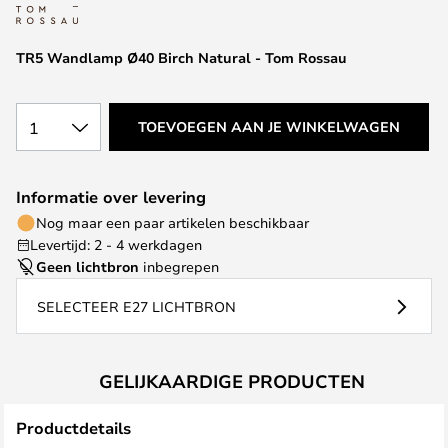
van
de
afbeeldingen-
TR5 Wandlamp Ø40 Birch Natural - Tom Rossau
gallerij
1
TOEVOEGEN AAN JE WINKELWAGEN
Informatie over levering
Nog maar een paar artikelen beschikbaar
Levertijd: 2 - 4 werkdagen
Geen lichtbron
inbegrepen
SELECTEER E27 LICHTBRON
GELIJKAARDIGE PRODUCTEN
Productdetails