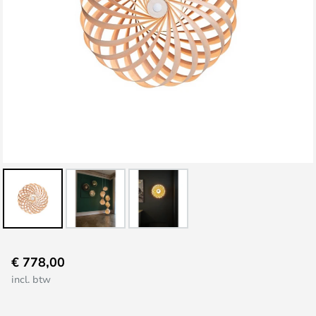
Ga
€ 778,00
naar
incl. btw
het
begin