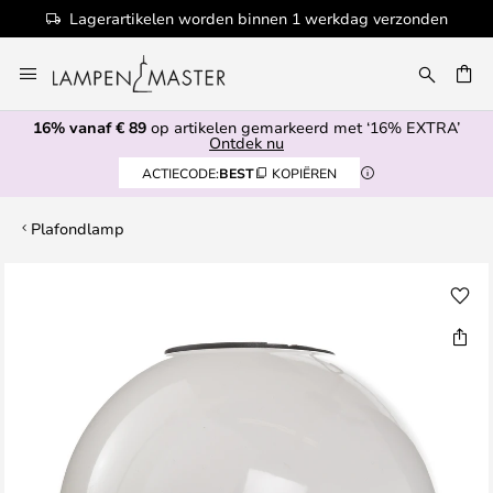
Lagerartikelen worden binnen 1 werkdag verzonden
Ga
naar
de
16% vanaf € 89
op artikelen gemarkeerd met ‘16% EXTRA’
inhoud
EN
Ontdek nu
ACTIECODE:
BEST
KOPIËREN
Plafondlamp
Ga
naar
het
einde
van
de
afbeeldingen-
gallerij