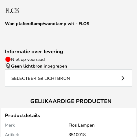
van
de
afbeeldingen-
Wan plafondlamp/wandlamp wit - FLOS
gallerij
Informatie over levering
Niet op voorraad
Geen lichtbron
inbegrepen
SELECTEER G9 LICHTBRON
GELIJKAARDIGE PRODUCTEN
Productdetails
Merk
Flos Lampen
Artikel:
3510018