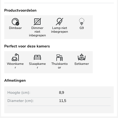
Productvoordelen
Dimbaar
Dimmer
Lamp niet
G9
niet
inbegrepen
inbegrepen
Perfect voor deze kamers
Woonkame
Slaapkame
Thuiskanto
Eetkamer
r
r
or
Afmetingen
Hoogte (cm):
8,9
Diameter (cm):
11,5