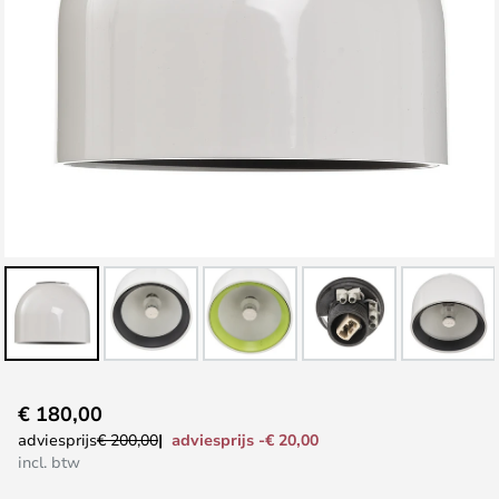
Ga
€ 180,00
naar
adviesprijs -€ 20,00
adviesprijs
€ 200,00
het
incl. btw
begin