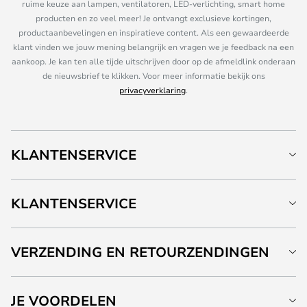
ruime keuze aan lampen, ventilatoren, LED-verlichting, smart home
producten en zo veel meer! Je ontvangt exclusieve kortingen,
productaanbevelingen en inspiratieve content. Als een gewaardeerde
klant vinden we jouw mening belangrijk en vragen we je feedback na een
aankoop. Je kan ten alle tijde uitschrijven door op de afmeldlink onderaan
de nieuwsbrief te klikken. Voor meer informatie bekijk ons
privacyverklaring
.
KLANTENSERVICE
KLANTENSERVICE
VERZENDING EN RETOURZENDINGEN
JE VOORDELEN