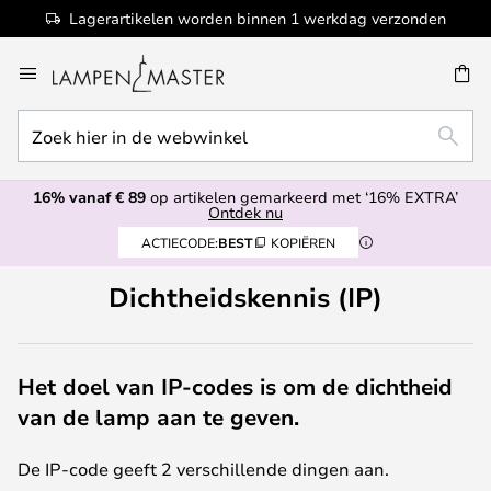
Lagerartikelen worden binnen 1 werkdag verzonden
Ga
naar
de
Zoek
inhoud
EN
ZOEK
hier
in
16% vanaf € 89
op artikelen gemarkeerd met ‘16% EXTRA’
de
Ontdek nu
webwinkel
ACTIECODE:
BEST
KOPIËREN
Dichtheidskennis (IP)
Het doel van IP-codes is om de dichtheid
van de lamp aan te geven.
De IP-code geeft 2 verschillende dingen aan.