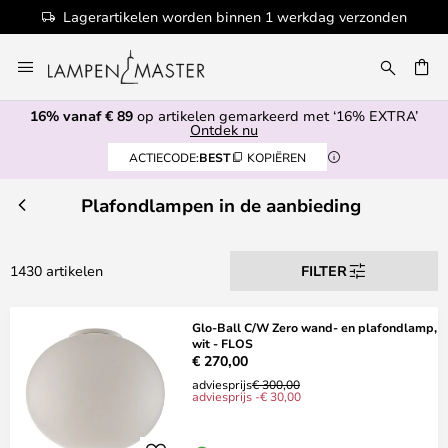
g verzonden
100+ designermerken
Ga
naar
de
16% vanaf € 89
op artikelen gemarkeerd met ‘16% EXTRA’
inhoud
EN
Ontdek nu
ACTIECODE:
BEST
KOPIËREN
Plafondlampen in de aanbieding
1430 artikelen
FILTER
Glo-Ball C/W Zero wand- en plafondlamp,
wit - FLOS
€ 270,00
adviesprijs
€ 300,00
adviesprijs -€ 30,00