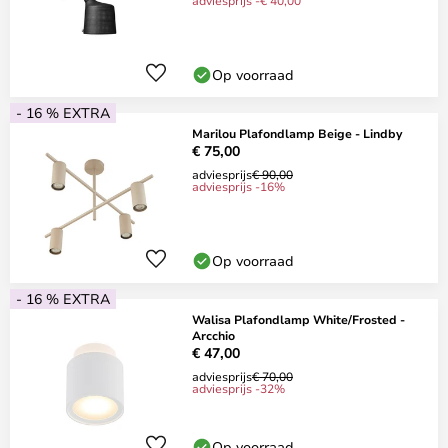
adviesprijs -€ 40,00
Op voorraad
- 16 % EXTRA
Marilou Plafondlamp Beige - Lindby
€ 75,00
adviesprijs
€ 90,00
adviesprijs -16%
Op voorraad
- 16 % EXTRA
Walisa Plafondlamp White/Frosted -
Arcchio
€ 47,00
adviesprijs
€ 70,00
adviesprijs -32%
Op voorraad