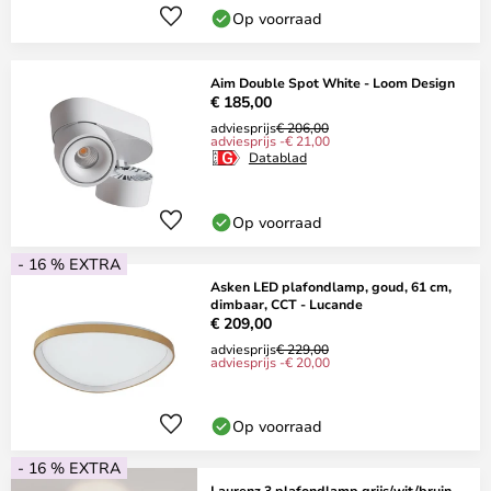
Op voorraad
Aim Double Spot White - Loom Design
€ 185,00
adviesprijs
€ 206,00
adviesprijs -€ 21,00
Datablad
Op voorraad
- 16 % EXTRA
Asken LED plafondlamp, goud, 61 cm,
dimbaar, CCT - Lucande
€ 209,00
adviesprijs
€ 229,00
adviesprijs -€ 20,00
Op voorraad
- 16 % EXTRA
Laurenz 3 plafondlamp grijs/wit/bruin -