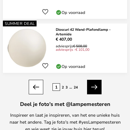
Op voorraad
SUMMER DEAL
Dioscuri 42 Wand-Plafondlamp -
Artemide
€ 407,00
adviesprijs
€ 508,00
adviesprijs -€ 101,00
Op voorraad
Pagina
1
2
3
...
24
Vorige
Volgende
Deel je foto's met @lampemesteren
Inspireer en laat je inspireren, van het ene unieke huis
naar het andere. Tag je foto's met #yesLampemesteren
en wie weet zie je jouw huis hier terug!