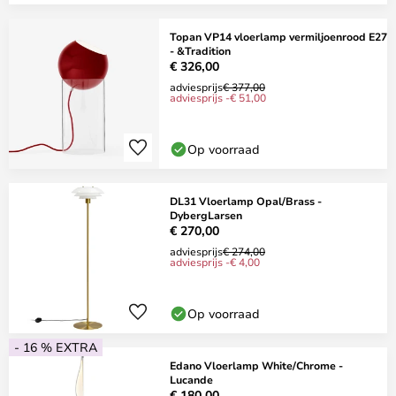
Topan VP14 vloerlamp vermiljoenrood E27
- &Tradition
€ 326,00
adviesprijs
€ 377,00
adviesprijs -€ 51,00
Op voorraad
DL31 Vloerlamp Opal/Brass -
DybergLarsen
€ 270,00
adviesprijs
€ 274,00
adviesprijs -€ 4,00
Op voorraad
- 16 % EXTRA
Edano Vloerlamp White/Chrome -
Lucande
€ 180,00