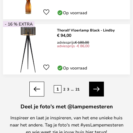
Op voorraad
- 16 % EXTRA
Thoralf Vloerlamp Black - Lindby
€ 94,00
adviesprijs
€ 180,00
adviesprijs -€ 86,00
Op voorraad
Pagina
1
2
3
...
21
Vorige
Volgende
Deel je foto's met @lampemesteren
Inspireer en laat je inspireren, van het ene unieke huis
naar het andere. Tag je foto's met #yesLampemesteren
en wie weet zie je jouw huis hier terug!