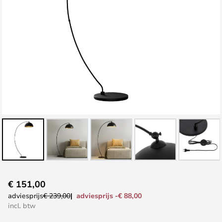
Ga
€ 151,00
naar
adviesprijs -€ 88,00
adviesprijs
€ 239,00
het
incl. btw
begin