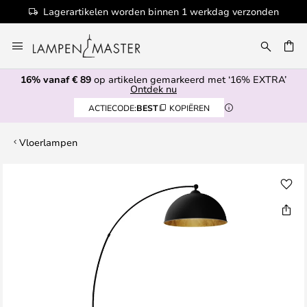
Lagerartikelen worden binnen 1 werkdag verzonden
Ga
naar
de
16% vanaf € 89
op artikelen gemarkeerd met ‘16% EXTRA’
inhoud
EN
Ontdek nu
ACTIECODE:
BEST
KOPIËREN
Vloerlampen
Ga
naar
het
einde
van
de
afbeeldingen-
gallerij