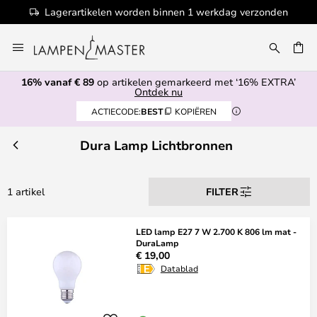
Lagerartikelen worden binnen 1 werkdag verzonden
Ga
naar
de
16% vanaf € 89
op artikelen gemarkeerd met ‘16% EXTRA’
inhoud
EN
Ontdek nu
ACTIECODE:
BEST
KOPIËREN
Dura Lamp Lichtbronnen
1 artikel
FILTER
LED lamp E27 7 W 2.700 K 806 lm mat -
DuraLamp
€ 19,00
Datablad