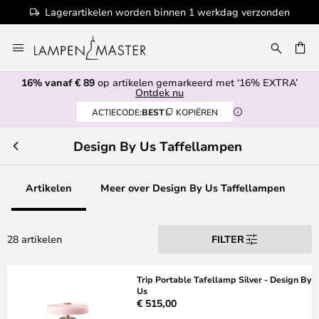
Lagerartikelen worden binnen 1 werkdag verzonden
Ga
naar
de
16% vanaf € 89
op artikelen gemarkeerd met ‘16% EXTRA’
inhoud
EN
Ontdek nu
ACTIECODE:
BEST
KOPIËREN
Design By Us Taffellampen
Artikelen
Meer over Design By Us Taffellampen
28 artikelen
FILTER
Trip Portable Tafellamp Silver - Design By
Us
€ 515,00