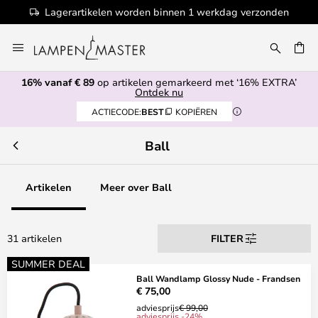
Lagerartikelen worden binnen 1 werkdag verzonden
Ga
naar
de
16% vanaf € 89
op artikelen gemarkeerd met ‘16% EXTRA’
inhoud
EN
Ontdek nu
ACTIECODE:
BEST
KOPIËREN
Ball
Artikelen
Meer over Ball
31 artikelen
FILTER
SUMMER DEAL
Ball Wandlamp Glossy Nude - Frandsen
€ 75,00
adviesprijs
€ 99,00
adviesprijs -24%