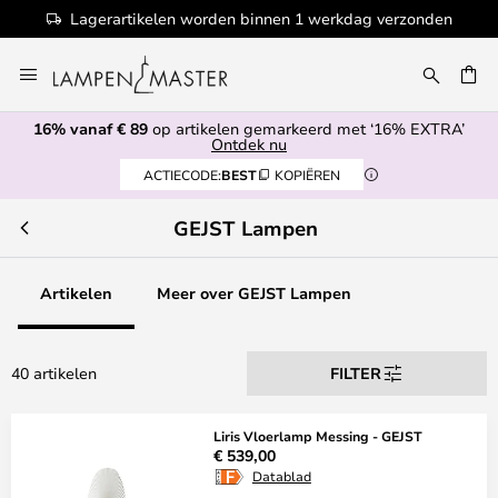
Lagerartikelen worden binnen 1 werkdag verzonden
Ga
naar
de
16% vanaf € 89
op artikelen gemarkeerd met ‘16% EXTRA’
inhoud
EN
Ontdek nu
ACTIECODE:
BEST
KOPIËREN
GEJST Lampen
Artikelen
Meer over GEJST Lampen
40 artikelen
FILTER
Liris Vloerlamp Messing - GEJST
€ 539,00
Datablad