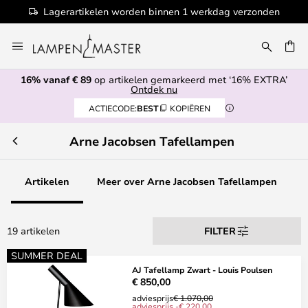
Lagerartikelen worden binnen 1 werkdag verzonden
Ga
naar
de
16% vanaf € 89
op artikelen gemarkeerd met ‘16% EXTRA’
inhoud
EN
Ontdek nu
ACTIECODE:
BEST
KOPIËREN
Arne Jacobsen Tafellampen
Artikelen
Meer over Arne Jacobsen Tafellampen
19 artikelen
FILTER
SUMMER DEAL
AJ Tafellamp Zwart - Louis Poulsen
€ 850,00
adviesprijs
€ 1.070,00
adviesprijs -€ 220,00