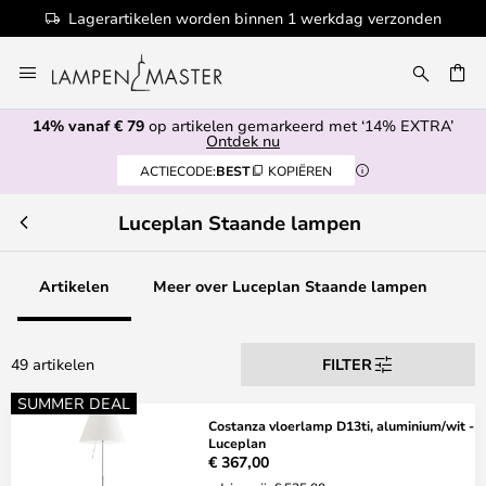
Lagerartikelen worden binnen 1 werkdag verzonden
Ga
naar
de
14% vanaf € 79
op artikelen gemarkeerd met ‘14% EXTRA’
inhoud
EN
Ontdek nu
ACTIECODE:
BEST
KOPIËREN
Luceplan Staande lampen
Artikelen
Meer over Luceplan Staande lampen
49 artikelen
FILTER
SUMMER DEAL
Costanza vloerlamp D13ti, aluminium/wit -
Luceplan
€ 367,00