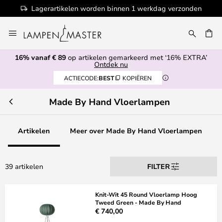
Lagerartikelen worden binnen 1 werkdag verzonden
Ga
naar
de
16% vanaf € 89
op artikelen gemarkeerd met ‘16% EXTRA’
inhoud
EN
Ontdek nu
ACTIECODE:
BEST
KOPIËREN
Made By Hand Vloerlampen
Artikelen
Meer over Made By Hand Vloerlampen
39 artikelen
FILTER
Knit-Wit 45 Round Vloerlamp Hoog
Tweed Green - Made By Hand
€ 740,00