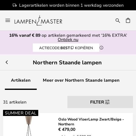
Lagerartikelen worden binnen 1 werkdag verzonden
Ga
naar
de
16% vanaf € 89
op artikelen gemarkeerd met ‘16% EXTRA’
inhoud
EN
Ontdek nu
ACTIECODE:
BEST
KOPIËREN
Northern Staande lampen
Artikelen
Meer over Northern Staande lampen
31 artikelen
FILTER
SUMMER DEAL
Oslo Wood VloerLamp Zwart/Beige -
Northern
€ 479,00