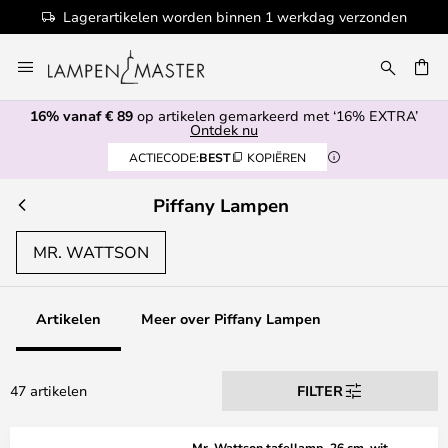
Lagerartikelen worden binnen 1 werkdag verzonden
Ga
naar
de
16% vanaf € 89
op artikelen gemarkeerd met ‘16% EXTRA’
inhoud
EN
Ontdek nu
ACTIECODE:
BEST
KOPIËREN
Piffany Lampen
MR. WATTSON
Artikelen
Meer over Piffany Lampen
47 artikelen
FILTER
Mr. Wattson tafellamp, 26 cm, wit -